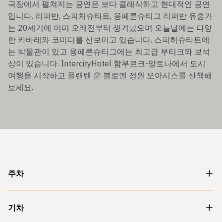
극장에서 펼쳐지는 공연은 보다 클래식하고 현대적인 공연
입니다. 리퍼반, 스피처슈타트, 융페른슈티그 리퍼반 유흥가
는 20세기에 이미 오래전부터 생겨났으며 오늘날에는 다양
한 카바레와 코미디를 선보이고 있습니다. 스피허슈타트에
는 박물관이 있고 융페른슈티그에는 최고급 부티크와 보석
상이 있습니다. IntercityHotel 함부르크-알토나에서 도시
여행을 시작하고 플랜텐 운 블로멘 정원 오아시스를 산책해
보세요.
주차
기차