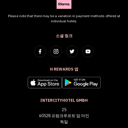
Please note that there may be a variation in payment methods offered at
individual hotels.
소셜 링크
H REWARDS 앱
INTERCITYHOTEL GMBH
25
60528 프랑크푸르트 암 마인
독일