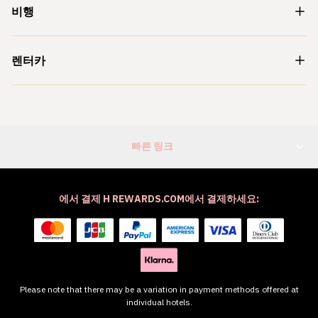
비행
렌터카
빠른 링크
에서 결제 H REWARDS.COM에서 결제하세요:
Please note that there may be a variation in payment methods offered at
individual hotels.