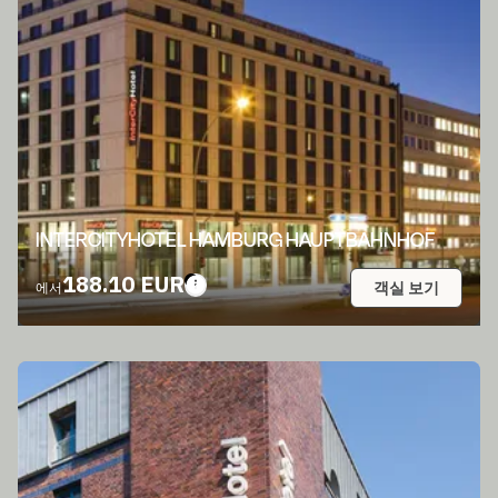
INTERCITYHOTEL HAMBURG HAUPTBAHNHOF
188.10 EUR
객실 보기
에서