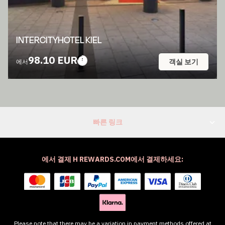
INTERCITYHOTEL KIEL
98.10 EUR
객실 보기
에서
빠른 링크
에서 결제 H REWARDS.COM에서 결제하세요:
Please note that there may be a variation in payment methods offered at