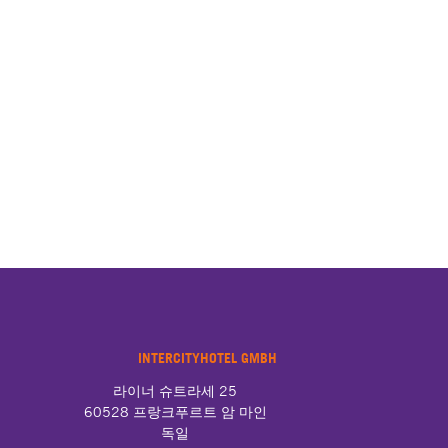
INTERCITYHOTEL GMBH
라이너 슈트라세 25

60528 프랑크푸르트 암 마인

독일