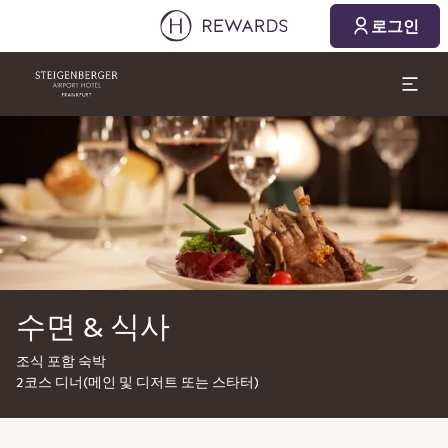
로그인
슬라이드 1 의 1
수면 & 식사
조식 포함 숙박
2코스 디너(메인 및 디저트 또는 스타터)