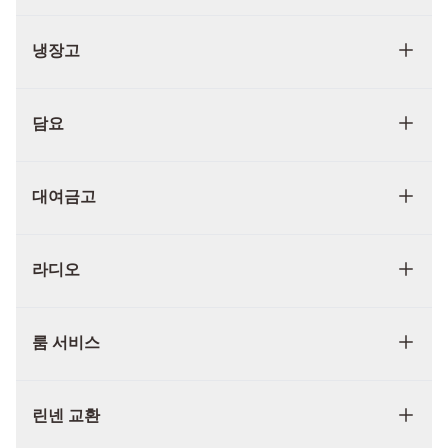
냉장고
담요
대여금고
라디오
룸 서비스
린넨 교환