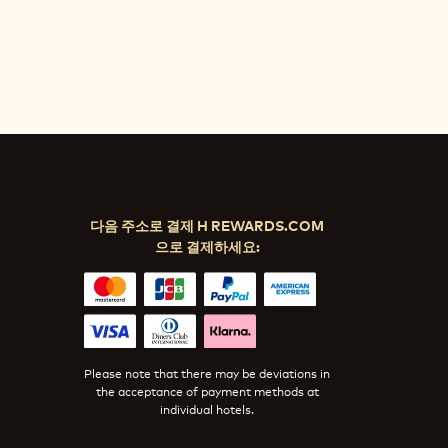
다음 주소로 결제 H REWARDS.COM
으로 결제하세요:
Please note that there may be deviations in
the acceptance of payment methods at
individual hotels.