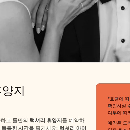
맨스 휴양지
휴양지
*호텔에 따
확인하실 수
여부에 따라
사하고 둘만의
럭셔리 휴양지
를 예약하
예약은 도착
로
독특한 시간을
즐기세요:
럭셔리 아이
이후 취소 