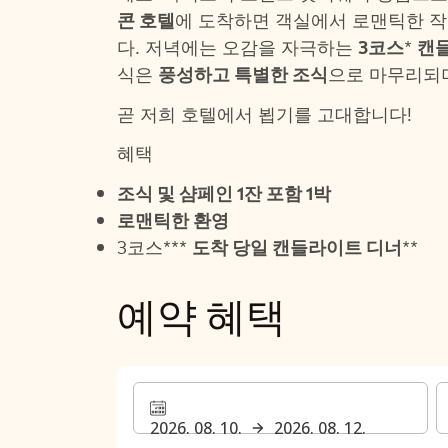
콘 호텔
에 도착하면 객실에서 로맨틱한 작
다. 저녁에는 오감을 자극하는
3코스
*
캔
식은
풍성하고 특별한 조식
으로 마무리되
곧 저희 호텔에서 뵙기를 고대합니다!
혜택
조식 및 샴페인 1잔 포함 1박
로맨틱한 환영
3코스***
도착 당일 캔들라이트 디너
**
예약 혜택
2026. 08. 10.
2026. 08. 12.