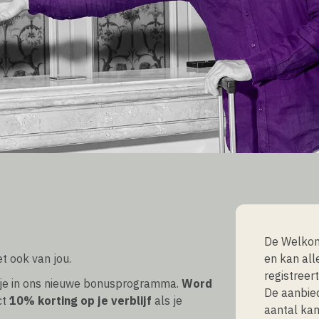
ards leden
De Welkom
t ook van jou.
en kan all
registree
je in ons nieuwe bonusprogramma.
Word
De aanbied
ct
10% korting op je verblijf
als je
aantal kam