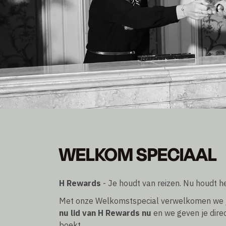
WELKOM SPECIAAL
WELKOM SPECIAAL
10% korting
Eenmalig en direct beschikbaar voor nieuwe H Rew
H Rewards
- Je houdt van reizen. Nu houdt he
Met onze Welkomstspecial verwelkomen we 
nu lid van H Rewards nu
en we geven je dire
boekt.