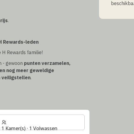
beschikbaa
rijs
.
 H Rewards-leden
e H Rewards familie!
en - gewoon
punten verzamelen,
 en nog meer geweldige
veiligstellen
.
1 Kamer(s) ⋅ 1 Volwassen