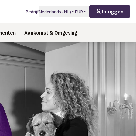
Inloggen
Bedrijf
Nederlands
(
NL
)
EUR
menten
Aankomst & Omgeving