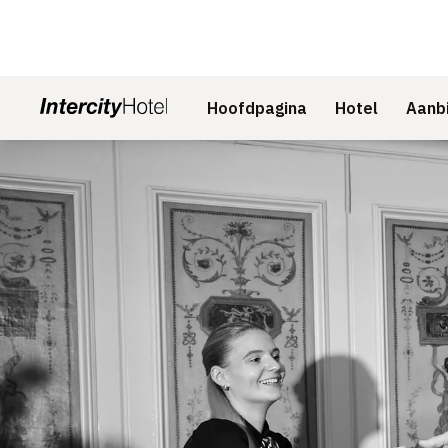
Hoofdpagina
Hotel
Aanb
Dia 1 van 1