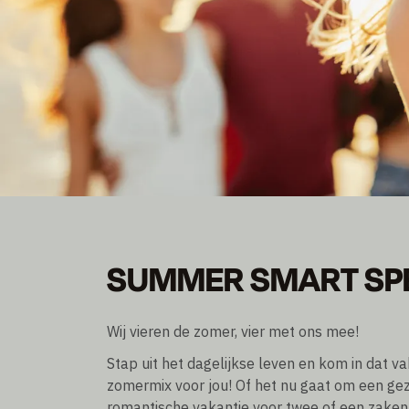
SUMMER SMART SP
SUMMER SMART SP
Word lid en bespaar tot 30% korting
Overnachting excl./incl. ontbijt
Wij vieren de zomer, vier met ons mee!
Stap uit het dagelijkse leven en kom in dat v
zomermix voor jou! Of het nu gaat om een gez
romantische vakantie voor twee of een zakenr