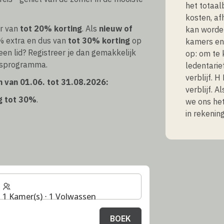
het totaal
kosten, af
er van
tot 20% korting
. Als
nieuw of
kan worde
0% extra en dus van
tot 30% korting
op
kamers en 
een lid? Registreer je dan gemakkelijk
op: om te 
itsprogramma.
ledentarie
verblijf. 
 van 01.06. tot 31.08.2026:
verblijf. 
ng tot 30%
.
we ons het
in rekenin
1 Kamer(s) ⋅ 1 Volwassen
BOEK