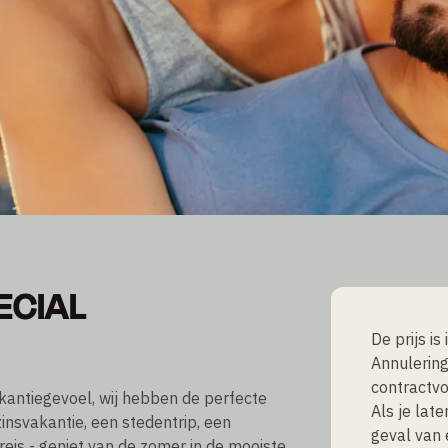
ECIAL
ECIAL
De prijs is
Annulering
contractvo
akantiegevoel, wij hebben de perfecte
Als je lat
insvakantie, een stedentrip, een
geval van
eis - geniet van de zomer in de mooiste