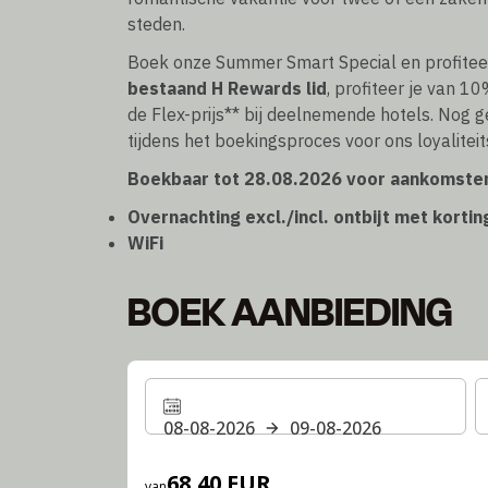
steden.
Boek onze Summer Smart Special en profite
bestaand H Rewards lid
, profiteer je van 1
de Flex-prijs** bij deelnemende hotels. Nog g
tijdens het boekingsproces voor ons loyalite
Boekbaar tot 28.08.2026 voor aankomsten
Overnachting excl./incl. ontbijt met korti
WiFi
BOEK AANBIEDING
08-08-2026
09-08-2026
68,40 EUR
van