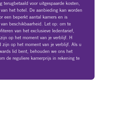
g terugbetaald voor uitgespaarde kosten,
k van het hotel. De aanbieding kan worden
or een beperkt aantal kamers en is
k van beschikbaarheid. Let op: om te
iteren van het exclusieve ledentarief,
 zijn op het moment van je verblijf. H
 zijn op het moment van je verblijf. Als u
ards lid bent, behouden we ons het
om de reguliere kamerprijs in rekening te