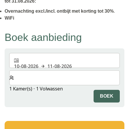
tot 31.08.2026:
Overnachting excl./incl. ontbijt met korting tot 30%
.
WiFi
Boek aanbieding
10-08-2026
11-08-2026
Selecteer het aantal kamers en gasten voor je verblijf
1 Kamer(s) ⋅ 1 Volwassen
BOEK