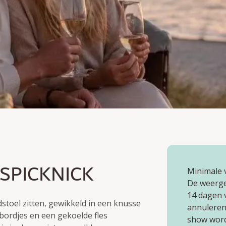
ERGANGSPICKNICK
zicht op de zonsondergang
champagne
PICKNICK
Minimale v
De weergeg
14 dagen 
dstoel zitten, gewikkeld in een knusse
annuleren
-bordjes en een gekoelde fles
show word