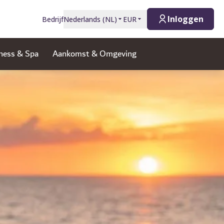
Inloggen
Bedrijf
Nederlands
(
NL
)
EUR
ness & Spa
Aankomst & Omgeving