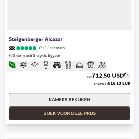
1 of 30
Steigenberger Alcazar
3713
Recensies
Sharm ash Shaykh, Egypte
712,50 USD
van
616,13 EUR
ongeveer.
KAMERS BEKIJKEN
BOEK VOOR DEZE PRIJS