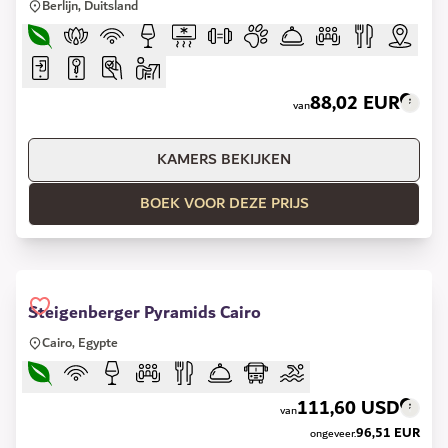
Berlijn, Duitsland
88,02 EUR
van
KAMERS BEKIJKEN
BOEK VOOR DEZE PRIJS
Steigenberger Pyramids Cairo
Cairo, Egypte
111,60 USD
van
96,51 EUR
ongeveer.