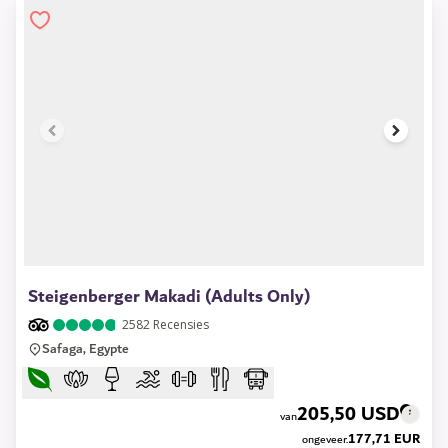
1 of 11
Steigenberger Makadi (Adults Only)
2582
Recensies
Safaga, Egypte
205,50 USD
van
177,71 EUR
ongeveer.