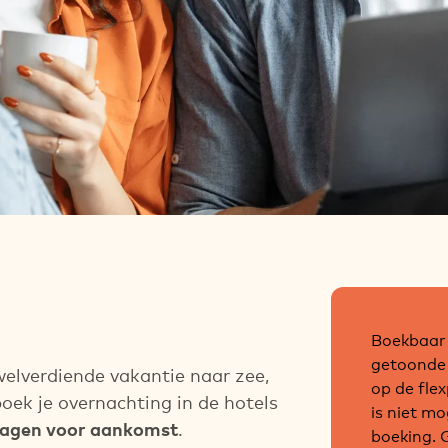
prijs
Boekbaar 
getoonde p
welverdiende vakantie naar zee,
op de fle
oek je overnachting in de hotels
is niet mo
dagen voor aankomst
.
boeking. 