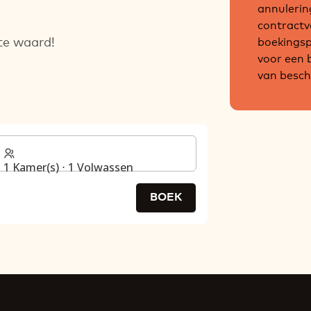
annulerin
contractv
boekingsp
ite waard!
voor een 
van besch
1 Kamer(s) ⋅ 1 Volwassen
BOEK