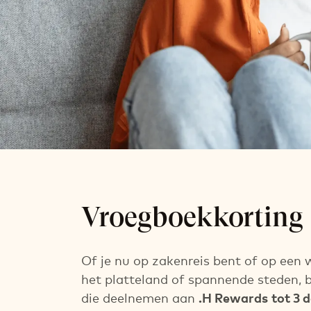
Vroege vogel 
Vroegboekkorting
Bespaar tot 20% op de Flex prijs
Boekbaar tot 3 dagen voor aankomst
Of je nu op zakenreis bent of op een 
het platteland of spannende steden, b
die deelnemen aan
.H Rewards
tot 3 