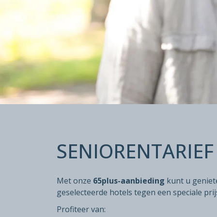
SENIORENT
SENIORENTARIEF
Speciale prijs voor iedereen van 65 jaar en
Het hele jaar door beschikbaar op aanvraag
Met onze
65plus-aanbieding
kunt u geniete
geselecteerde hotels tegen een speciale prij
Profiteer van: