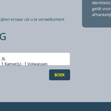
identiteit
geldt voor
afhankelij
kijken ernaar uit u te verwelkomen!
NG
1 Kamer(s) ⋅ 1 Volwassen
BOEK