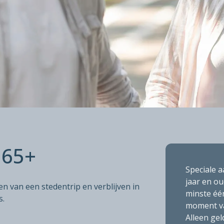
ARIEF 65+
 65+
Speciale a
 ouder
jaar en o
 en afhankelijk van beschikbaarheid
n van een stedentrip en verblijven in
minste éé
s.
moment van
Alleen gel