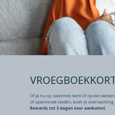
VROEGE VO
VROEGBOEKKOR
Bespaar tot 20% op de Flex prijs
Boekbaar tot 3 dagen voor aankomst
Of je nu op zakenreis bent of op een welver
of spannende steden, boek je overnachting 
Rewards
tot 3 dagen voor aankomst
.