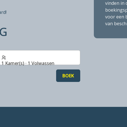
vinden in
boekingsp
ard!
voor een 
van besch
NG
1 Kamer(s) ⋅ 1 Volwassen
BOEK