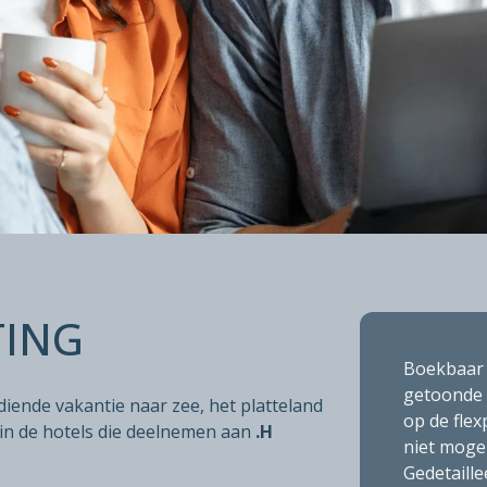
GEL PRIJS
TING
Boekbaar 
getoonde p
diende vakantie naar zee, het platteland
op de flex
in de hotels die deelnemen aan
.H
niet mogel
Gedetaill