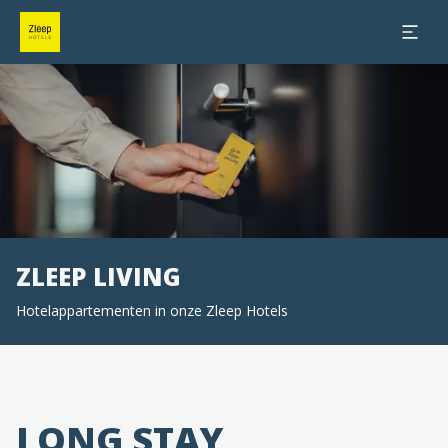
Dia 1 van 0
ZLEEP LIVING
Hotelappartementen in onze Zleep Hotels
LONG STAY