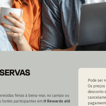
RUGADORES
ESERVAS
Pode ser r
Os preços
desconto s
recidas férias à beira-mar, no campo ou
cancelamen
os hotéis participantes em
H Rewards
até
pagamento