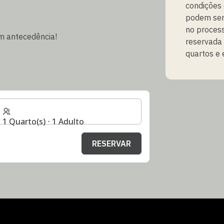
condições
podem ser
no process
m antecedência!
reservada 
quartos e e
1 Quarto(s) ⋅ 1 Adulto
RESERVAR