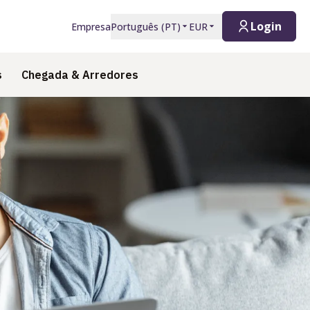
Login
Empresa
Português
(
PT
)
EUR
s
Chegada & Arredores