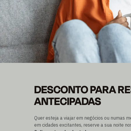
PREÇO PARA MAD
DESCONTO PARA R
Poupe até 20% no preço Flex
ANTECIPADAS
Pode ser reservado até 3 dias antes da chegada
Quer esteja a viajar em negócios ou numas me
em cidades excitantes, reserve a sua noite n