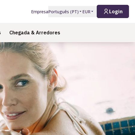
Login
Empresa
Português
(
PT
)
EUR
s
Chegada & Arredores