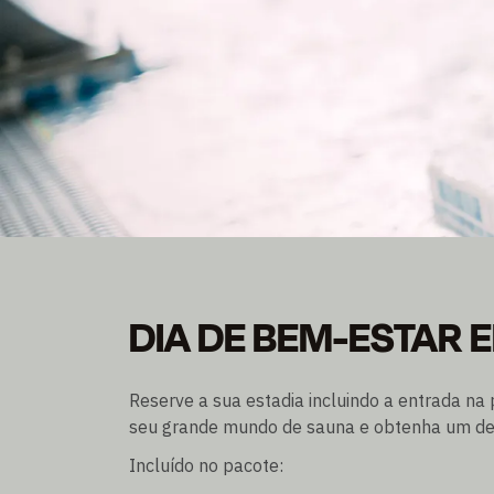
DIA DE BEM-ESTAR
DIA DE BEM-ESTAR 
Duas noites com pequeno-almoço incluído
Entrada na piscina de lazer H2O com sauna
Reserve a sua estadia incluindo a entrada na
seu grande mundo de sauna e obtenha um des
Incluído no pacote: