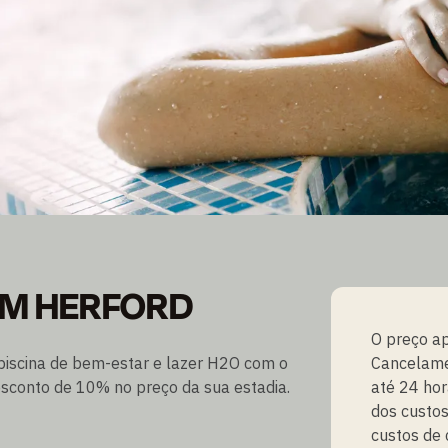
 EM HERFORD
EM HERFORD
O preço ap
 piscina de bem-estar e lazer H2O com o
Cancelame
conto de 10% no preço da sua estadia.
até 24 hor
dos custo
custos de