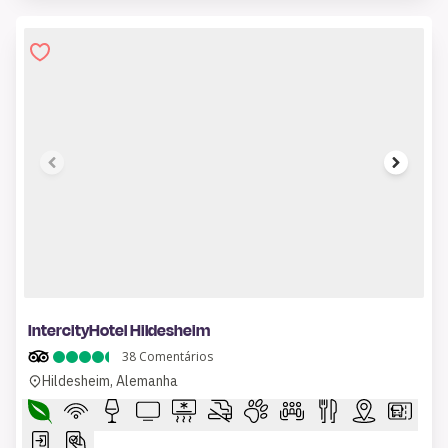
1 of 7
IntercityHotel Hildesheim
38
Comentários
Hildesheim, Alemanha