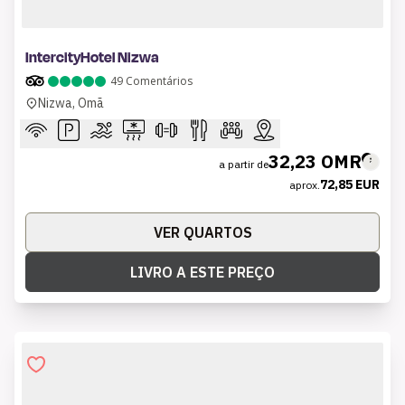
1 of 8
IntercityHotel Nizwa
49
Comentários
Nizwa, Omã
32,23 OMR
a partir de
72,85 EUR
aprox.
VER QUARTOS
LIVRO A ESTE PREÇO