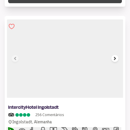
1 of 6
IntercityHotel Ingolstadt
256
Comentários
Ingolstadt, Alemanha