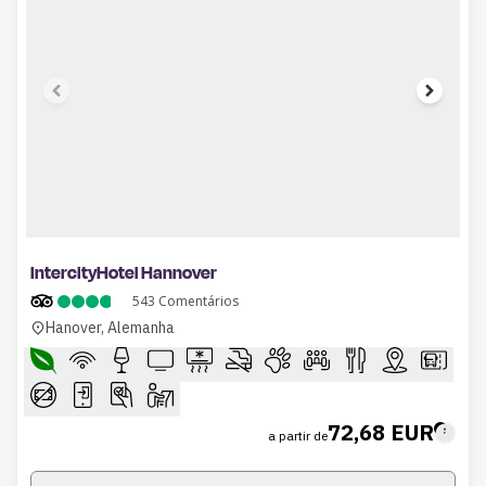
1 of 8
IntercityHotel Hannover
543
Comentários
Hanover, Alemanha
72,68 EUR
a partir de