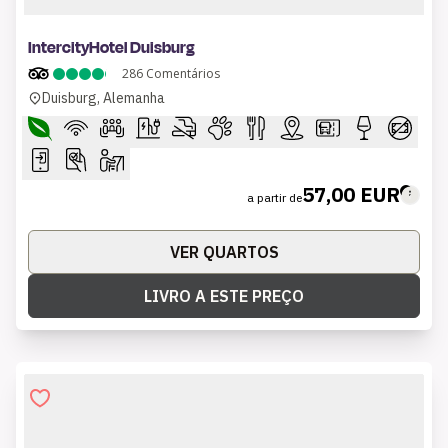
1 of 10
IntercityHotel Duisburg
286
Comentários
Duisburg, Alemanha
57,00 EUR
a partir de
VER QUARTOS
LIVRO A ESTE PREÇO