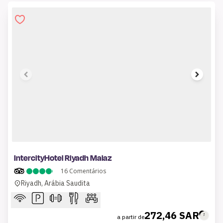
1 of 6
IntercityHotel Riyadh Malaz
16
Comentários
Riyadh, Arábia Saudita
272,46 SAR
a partir de