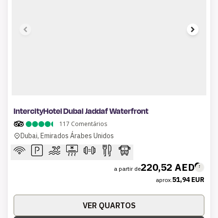
1 of 7
IntercityHotel Dubai Jaddaf Waterfront
117
Comentários
Dubai, Emirados Árabes Unidos
220,52 AED
a partir de
51,94 EUR
aprox.
VER QUARTOS