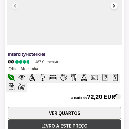
1 of 8
IntercityHotel Kiel
487
Comentários
Kiel, Alemanha
72,20 EUR
a partir de
VER QUARTOS
LIVRO A ESTE PREÇO