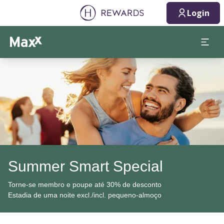
Login
Diapositivo 1 de 1
Summer Smart Special
Torne-se membro e poupe até 30% de desconto
Estadia de uma noite excl./incl. pequeno-almoço