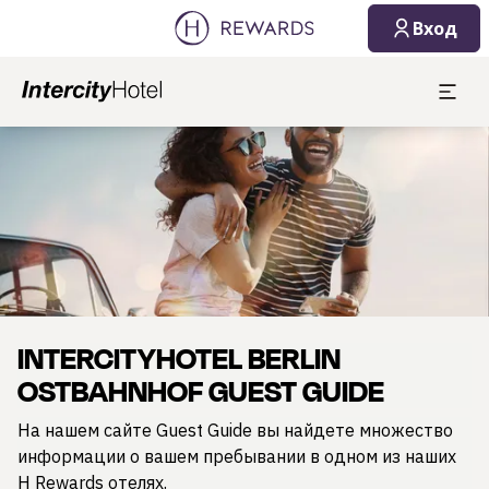
07.08.2026
08.08.2026
Вход
1 Комната(ы) ⋅ 1 Взрослый
Слайд 1 из 1
INTERCITYHOTEL BERLIN
OSTBAHNHOF GUEST GUIDE
На нашем сайте Guest Guide вы найдете множество
информации о вашем пребывании в одном из наших
H Rewards отелях.