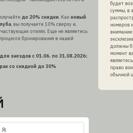
будет во
суммы, в 
получайте
до 20% скидки
. Как
новый
распростр
луба
, вы получаете 10% сверху и,
номеров и
участвующих отелях. Еще не являетесь
внимание:
 процессе бронирования в нашей
эксклюзив
должны бы
момент ва
ля заездов с 01.06. по 31.08.2026:
.
являетесь
трак со скидкой до 30%
право взи
обычной ц
Й