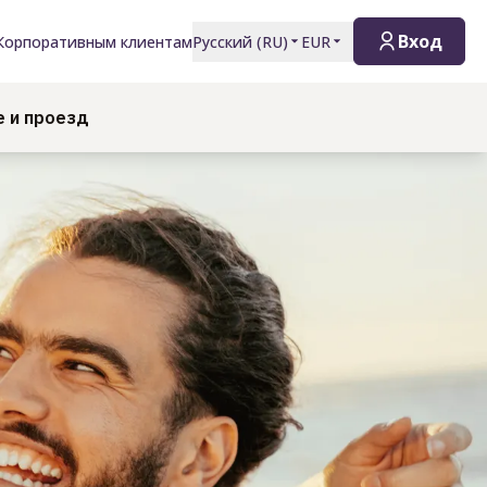
Вход
Корпоративным клиентам
Русский
(
RU
)
EUR
 и проезд