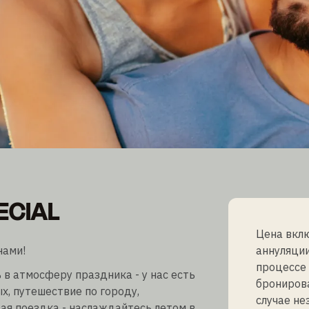
ECIAL
ECIAL
Цена вклю
нами!
аннуляции
процессе 
 в атмосферу праздника - у нас есть
бронирова
х, путешествие по городу,
случае не
ая поездка - наслаждайтесь летом в