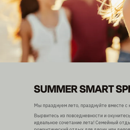
SUMMER SMART SP
SUMMER SMART SP
Станьте членом клуба и экономьте до 30%.
Ночное пребывание без учета/incl. завтрак
Мы празднуем лето, празднуйте вместе с 
Вырвитесь из повседневности и окунитесь
идеальное сочетание лета! Семейный отды
романтический отдых для двоих или делов