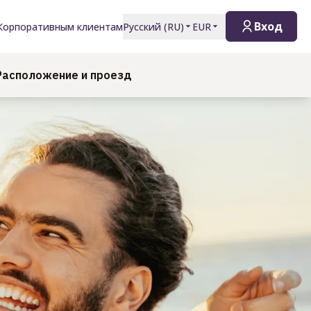
Вход
Корпоративным клиентам
Русский
(
RU
)
EUR
Расположение и проезд