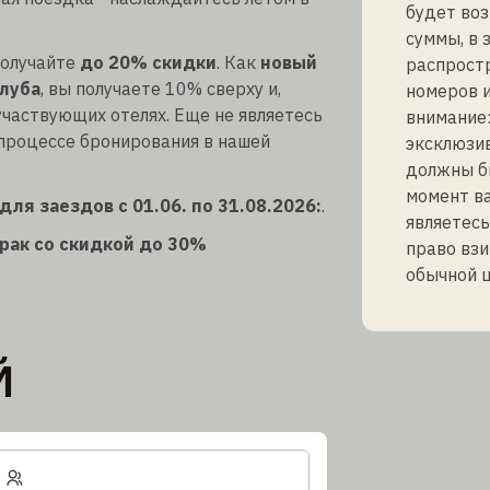
будет во
суммы, в 
получайте
до 20% скидки
. Как
новый
распростр
луба
, вы получаете 10% сверху и,
номеров и
участвующих отелях. Еще не являетесь
внимание:
 процессе бронирования в нашей
эксклюзив
должны бы
момент ва
ля заездов с 01.06. по 31.08.2026:
.
являетесь
трак со скидкой до 30%
право взи
обычной ц
Й