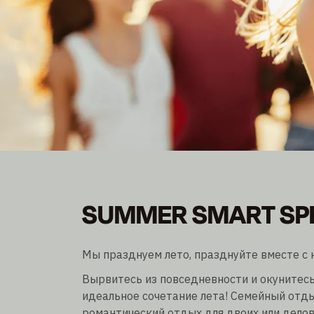
SUMMER SMART SP
SUMMER SMART SP
Станьте членом клуба и экономьте до 30%.
Ночное пребывание без учета/incl. завтрак
Мы празднуем лето, празднуйте вместе с 
Вырвитесь из повседневности и окунитесь
идеальное сочетание лета! Семейный отды
романтический отдых для двоих или делов