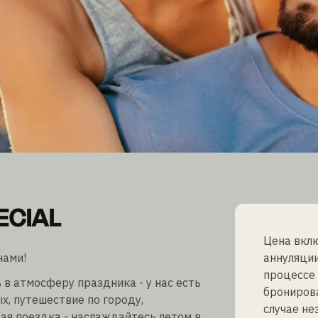
ECIAL
ECIAL
Цена вклю
нами!
аннуляции
процессе 
 в атмосферу праздника - у нас есть
бронирова
х, путешествие по городу,
случае не
ая поездка - наслаждайтесь летом в