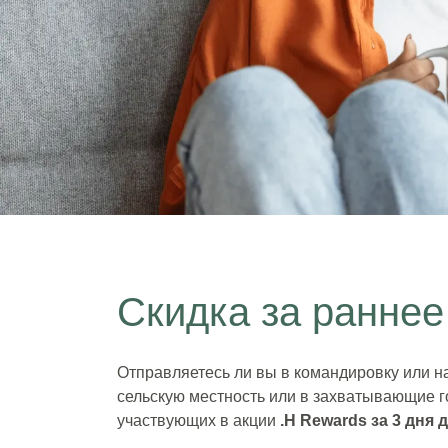
Цена ранней пташк
Скидка за ранне
Экономия до 20% от цены Flex
Возможность бронирования за 3 дня до при
Отправляетесь ли вы в командировку или н
сельскую местность или в захватывающие го
участвующих в акции
.H Rewards
за 3 дня