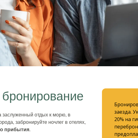
и
е бронирование
бытия
Брониров
заезда. 
а заслуженный отдых к морю, в
20% на ги
рода, забронируйте ночлег в отелях,
переброн
 до прибытия
.
предопла