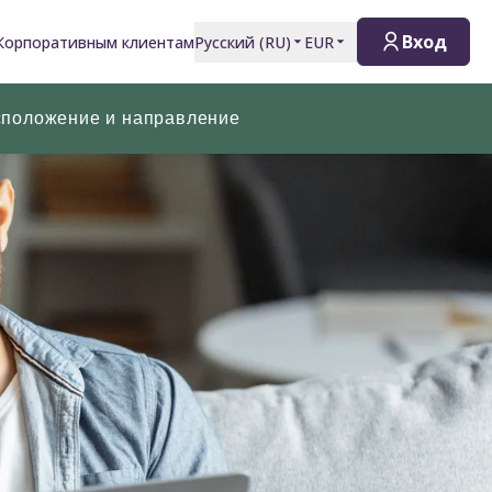
Вход
Корпоративным клиентам
Русский
(
RU
)
EUR
сположение и направление