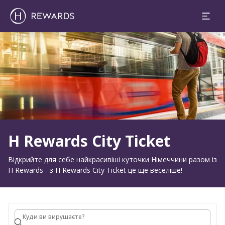
1 Кімната(и) ⋅ 1 Дорослий
Слайд 1 з 1
H Rewards City Ticket
Відкрийте для себе найкрасивіші куточки Німеччини разом із
H Rewards - з H Rewards City Ticket це ще веселіше!
Куди ви вирушаєте?
Куди ви вирушаєте?