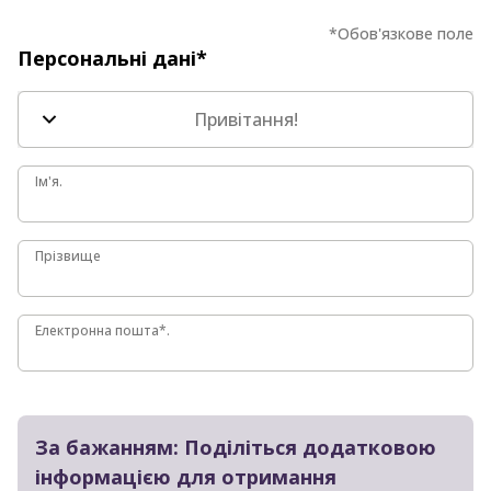
*Обов'язкове поле
Персональні дані*
Привітання!
Ім'я.
Ім'я.
Прізвище
Прізвище
Електронна пошта*.
Електронна пошта*.
За бажанням: Поділіться додатковою
інформацією для отримання