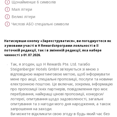
Щонайменше 6 символів
Малі літери
Великі літери
Числові АБО спеціальні символи
Натиснувши кнопку «Зареєструватися», ви погоджуєтеся як
з умовами участі в H Rewardsпрограми лояльності в її
поточній редакції, так і в зміненій редакції, яка набере
чинності з 01.07.2026.
Так, я згоден, що H Rewards Pte. Ltd. та/або
Steigenberger Hotels GmbH зв'язуються зі мною з
відповідною маркетинговою метою, щоб інформувати
мене про акції, спеціальні пропозиції, послуги та новини
електронною поштою. Це включає, зокрема, інформацію
про пропозиції їхніх партнерів, повідомлення про моє
перебування, найкращі цінові пропозиції, конкурси/
лотереї, опитування щодо задоволеності, загальні
опитування та з нагоди мого дня народження, а також
запрошення на заходи.
Ви можете відкликати свою згоду в будь-який час без