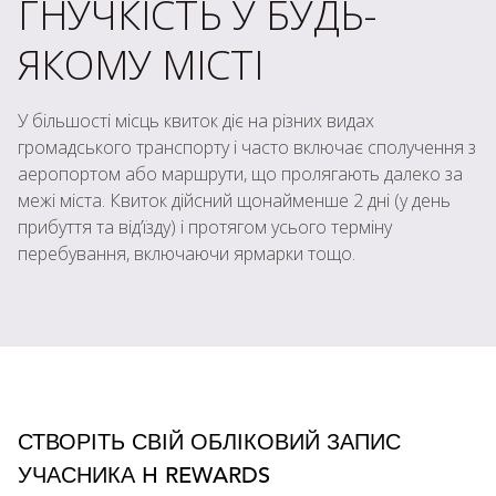
ГНУЧКІСТЬ У БУДЬ-
ЯКОМУ МІСТІ
У більшості місць квиток діє на різних видах
громадського транспорту і часто включає сполучення з
аеропортом або маршрути, що пролягають далеко за
межі міста. Квиток дійсний щонайменше 2 дні (у день
прибуття та від’їзду) і протягом усього терміну
перебування, включаючи ярмарки тощо.
СТВОРІТЬ СВІЙ ОБЛІКОВИЙ ЗАПИС
УЧАСНИКА H REWARDS