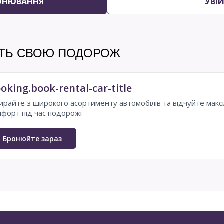
ОНЮВАННЯ
УВІ
ІТЬ СВОЮ ПОДОРОЖ
oking.book-rental-car-title
ирайте з широкого асортименту автомобілів та відчуйте мак
мфорт під час подорожі
Бронюйте зараз