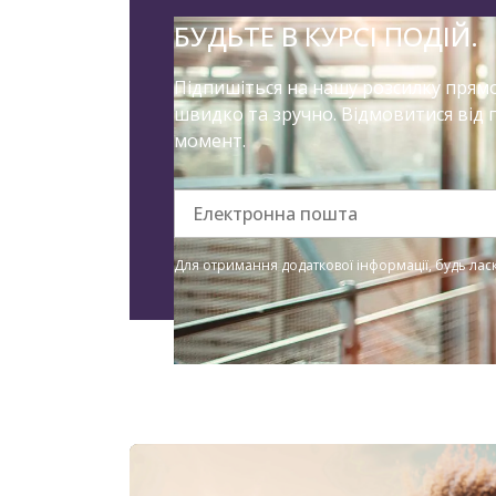
БУДЬТЕ В КУРСІ ПОДІЙ.
Підпишіться на нашу розсилку прямо 
швидко та зручно. Відмовитися від 
момент.
Електронна пошта
Для отримання додаткової інформації, будь ла