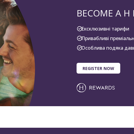
BECOME A H
Ексклюзивні тарифи
Привабливі преміальн
Особлива подяка дав
REGISTER NOW