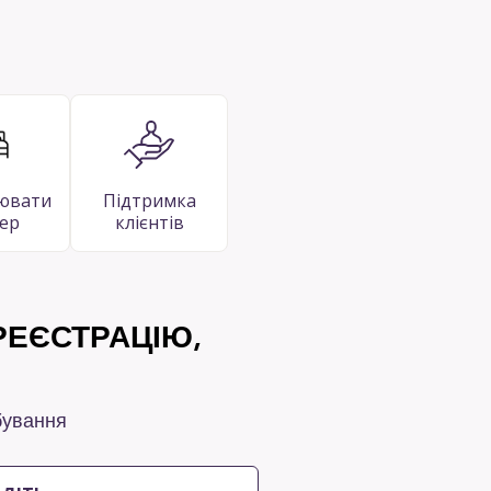
ювати
Підтримка
ер
клієнтів
ЕЄСТРАЦІЮ,
бування