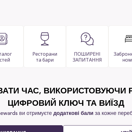
талог
Ресторани
ПОШИРЕНІ
Заброн
стей
та бари
ЗАПИТАННЯ
ном
АТИ ЧАС, ВИКОРИСТОВУЮЧИ Р
ЦИФРОВИЙ КЛЮЧ ТА ВИЇЗД
 Rewards ви отримуєте
додаткові бали
за кожне пере