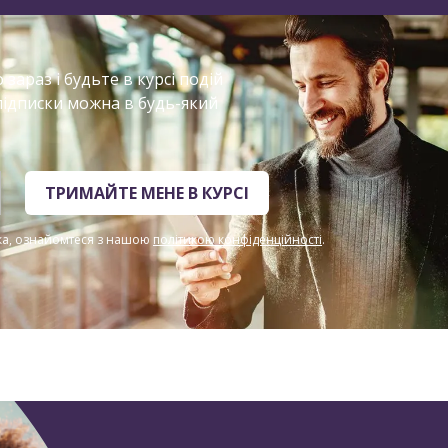
зараз і будьте в курсі подій
підписки можна в будь-який
ТРИМАЙТЕ МЕНЕ В КУРСІ
ска, ознайомтеся з нашою
політикою конфіденційності
.