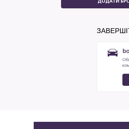
ДОДАТИ БР
ЗАВЕРШ
bo
Об
ко