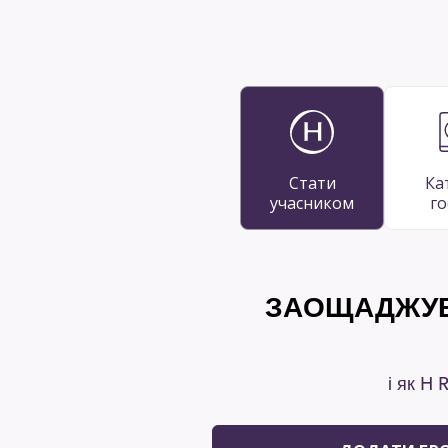
Стати
Ка
учасником
го
ЗАОЩАДЖУВ
і як H