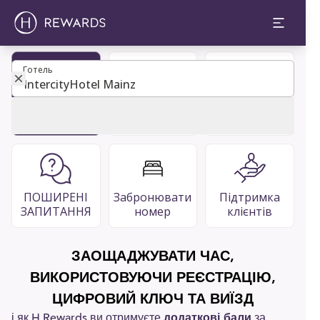
Готель
Готель
Стати
Каталог
Ресторани
учасником
гостей
та бари
ПОШИРЕНІ
Забронювати
Підтримка
ЗАПИТАННЯ
номер
клієнтів
ЗАОЩАДЖУВАТИ ЧАС,
ВИКОРИСТОВУЮЧИ РЕЄСТРАЦІЮ,
ЦИФРОВИЙ КЛЮЧ ТА ВИЇЗД
і як H Rewards ви отримуєте
додаткові бали
за