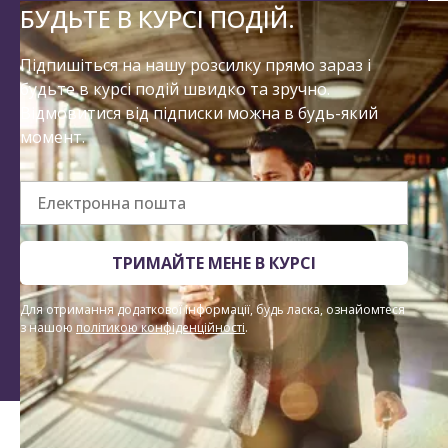
БУДЬТЕ В КУРСІ ПОДІЙ.
Підпишіться на нашу розсилку прямо зараз і
будьте в курсі подій швидко та зручно.
Відмовитися від підписки можна в будь-який
момент.
Електронна пошта
ТРИМАЙТЕ МЕНЕ В КУРСІ
Для отримання додаткової інформації, будь ласка, ознайомтеся
з нашою
політикою конфіденційності
.