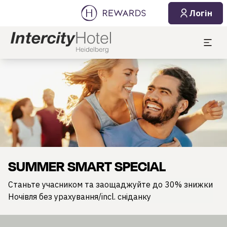
Логін
Слайд 1 з 1
SUMMER SMART SPECIAL
Станьте учасником та заощаджуйте до 30% знижки
Ночівля без урахування/incl. сніданку