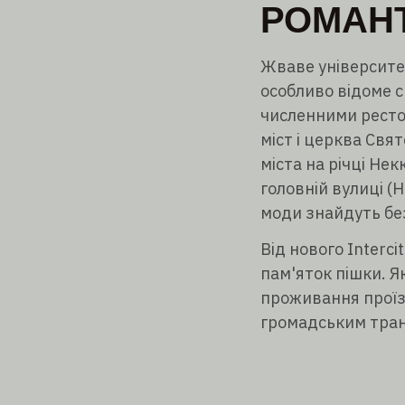
РОМАН
Жваве університет
особливо відоме 
численними рестор
міст і церква Свят
міста на річці Нек
головній вулиці (
моди знайдуть без
Від нового Interci
пам'яток пішки. 
проживання проїз
громадським тран