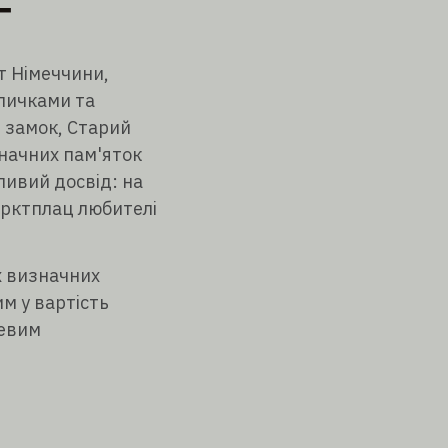
Г
т Німеччини,
личками та
й замок, Старий
изначних пам'яток
бливий досвід: на
Марктплац любителі
іх визначних
м у вартість
цевим