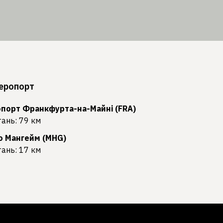
еропорт
порт Франкфурта-на-Майні (FRA)
тань: 79 км
о Мангейм (MHG)
тань: 17 км