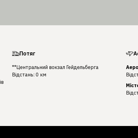
Потяг
А
**Центральний вокзал Гейдельберга
Аеро
Відстань: 0 км
Відс
ів
Міст
Відс