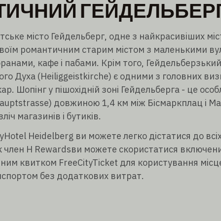
ТИЧНИЙ ГЕЙДЕЛЬБЕР
ське місто Гейдельберг, одне з найкрасивіших міс
своїм романтичним старим містом з маленькими ву
анами, кафе і пабами. Крім того, Гейдельберзьки
ого Духа (Heiliggeistkirche) є одними з головних в
кар. Шопінг у пішохідній зоні Гейдельберга - це осо
Hauptstrasse) довжиною 1,4 км між Бісмаркплац і 
ліч магазинів і бутиків.
tyHotel Heidelberg ви можете легко дістатися до вс
Як член H Rewardsви можете скористатися включени
ним квитком FreeCityTicket для користування міс
спортом без додаткових витрат.