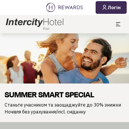
Логін
Слайд 1 з 1
SUMMER SMART SPECIAL
Станьте учасником та заощаджуйте до 30% знижки
Ночівля без урахування/incl. сніданку