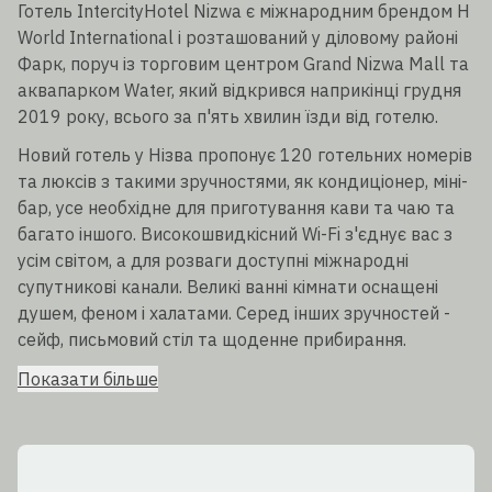
Готель IntercityHotel Nizwa є міжнародним брендом H
World International і розташований у діловому районі
Фарк, поруч із торговим центром Grand Nizwa Mall та
аквапарком Water, який відкрився наприкінці грудня
2019 року, всього за п'ять хвилин їзди від готелю.
Новий готель у Нізва пропонує 120 готельних номерів
та люксів з такими зручностями, як кондиціонер, міні-
бар, усе необхідне для приготування кави та чаю та
багато іншого. Високошвидкісний Wi-Fi з'єднує вас з
усім світом, а для розваги доступні міжнародні
супутникові канали. Великі ванні кімнати оснащені
душем, феном і халатами. Серед інших зручностей -
сейф, письмовий стіл та щоденне прибирання.
Показати більше