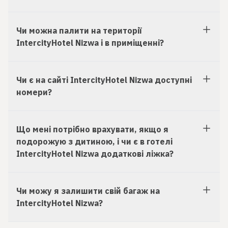
Чи можна палити на території
IntercityHotel Nizwa і в приміщенні?
Чи є на сайті IntercityHotel Nizwa доступні
номери?
Що мені потрібно врахувати, якщо я
подорожую з дитиною, і чи є в готелі
IntercityHotel Nizwa додаткові ліжка?
Чи можу я залишити свій багаж на
IntercityHotel Nizwa?