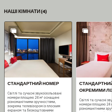
НАШІ КІМНАТИ
(
4
)
Слайд 1 з 4
СТАНДАРТНИЙ НОМЕР
СТАНДАРТНИЙ
ОКРЕМИМИ Л
Світлі та сучасні звукоізольовані
номери площею 24 м² оснащені
Світлі та сучасні зв
різноманітними зручностями,
номери площею 24 
зокрема телевізором із плоским
різноманітними зру
екраном та безкоштовними