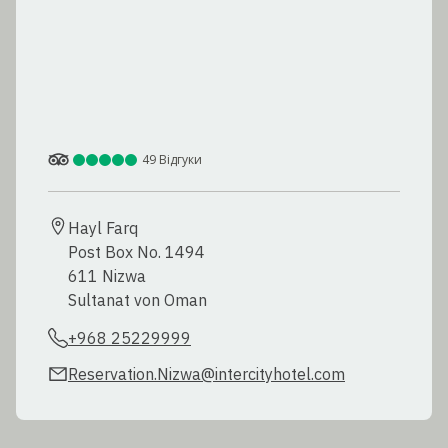
49
Відгуки
Hayl Farq

Post Box No. 1494

611 Nizwa

Sultanat von Oman
+968 25229999
Reservation.Nizwa@intercityhotel.com