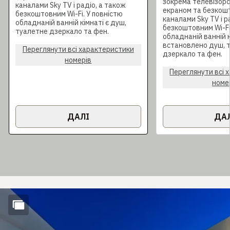
зокрема телевізоро
каналами Sky TV і радіо, а також
екраном та безкош
безкоштовним Wi-Fi. У повністю
каналами Sky TV і р
обладнаній ванній кімнаті є душ,
безкоштовним Wi-Fi
туалетне дзеркало та фен.
обладнаній ванній к
встановлено душ, 
Переглянути всі характеристики
дзеркало та фен.
номерів
Переглянути всі 
номе
ДАЛІ
ДА