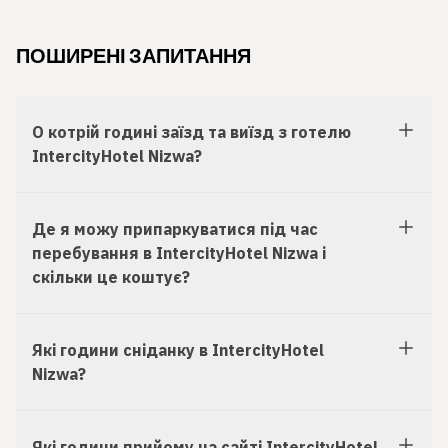
ПОШИРЕНІ ЗАПИТАННЯ
О котрій годині заїзд та виїзд з готелю
IntercityHotel Nizwa?
Де я можу припаркуватися під час
перебування в IntercityHotel Nizwa і
скільки це коштує?
Які години сніданку в IntercityHotel
Nizwa?
Які години прийому на сайті IntercityHotel