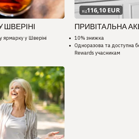
116,10 EUR
від
У ШВЕРІНІ
ПРИВІТАЛЬНА АК
у ярмарку у Шверіні
10% знижка
Одноразова та доступна б
Rewards учасникам