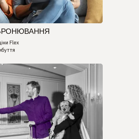
 БРОНЮВАННЯ
іни Flex
ибуття