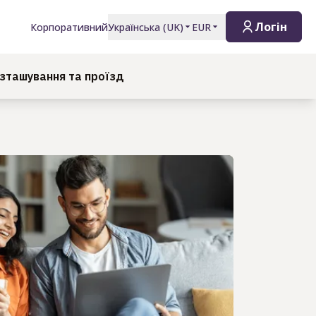
Логін
Корпоративний
Українська
(
UK
)
EUR
зташування та проїзд