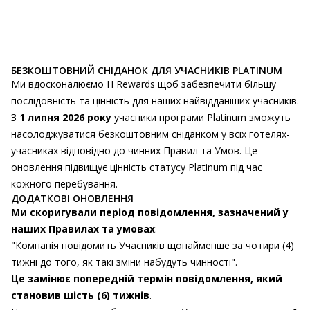
БЕЗКОШТОВНИЙ СНІДАНОК ДЛЯ УЧАСНИКІВ PLATINUM
Ми вдосконалюємо H Rewards щоб забезпечити більшу
послідовність та цінність для наших найвідданіших учасників.
З
1 липня 2026 року
учасники програми Platinum зможуть
насолоджуватися безкоштовним сніданком у всіх готелях-
учасниках відповідно до чинних Правил та Умов. Це
оновлення підвищує цінність статусу Platinum під час
кожного перебування.
ДОДАТКОВІ ОНОВЛЕННЯ
Ми скоригували період повідомлення, зазначений у
наших Правилах та умовах
:
"Компанія повідомить Учасників щонайменше за чотири (4)
тижні до того, як такі зміни набудуть чинності".
Це замінює попередній термін повідомлення, який
становив шість (6) тижнів
.