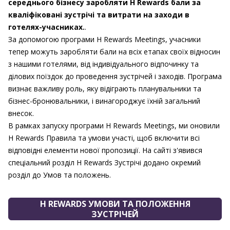
середнього бізнесу заробляти H Rewards бали за
кваліфіковані зустрічі та витрати на заходи в
готелях-учасниках.
.
За допомогою програми H Rewards Meetings, учасники
тепер можуть заробляти бали на всіх етапах своїх відносин
з нашими готелями, від індивідуального відпочинку та
ділових поїздок до проведення зустрічей і заходів. Програма
визнає важливу роль, яку відіграють планувальники та
бізнес-бронювальники, і винагороджує їхній загальний
внесок.
В рамках запуску програми H Rewards Meetings, ми оновили
H Rewards Правила та умови участі, щоб включити всі
відповідні елементи нової пропозиції. На сайті з'явився
спеціальний розділ H Rewards Зустрічі додано окремий
розділ до Умов та положень.
H REWARDS УМОВИ ТА ПОЛОЖЕННЯ
ЗУСТРІЧЕЙ