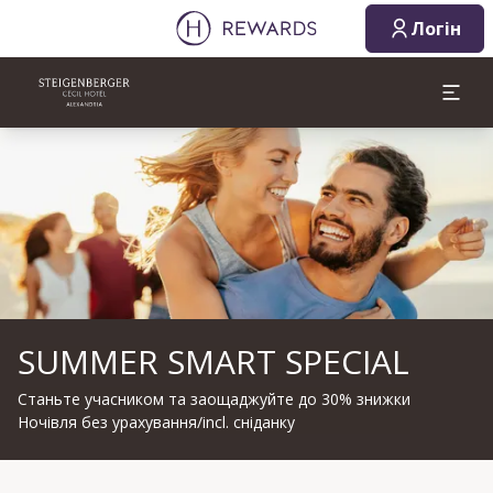
Логін
Слайд 1 з 1
SUMMER SMART SPECIAL
Станьте учасником та заощаджуйте до 30% знижки
Ночівля без урахування/incl. сніданку