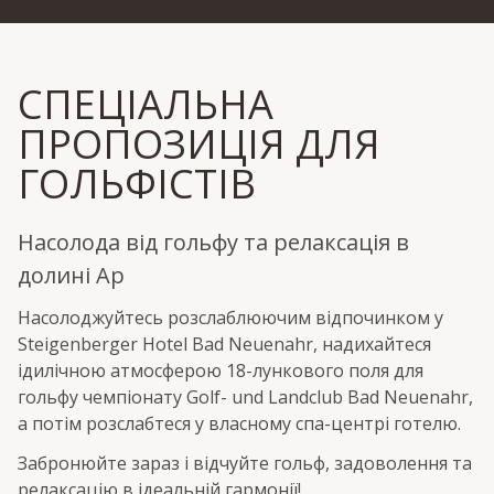
СПЕЦІАЛЬНА
ПРОПОЗИЦІЯ ДЛЯ
ГОЛЬФІСТІВ
Насолода від гольфу та релаксація в
долині Ар
Насолоджуйтесь розслаблюючим відпочинком у
Steigenberger Hotel Bad Neuenahr, надихайтеся
ідилічною атмосферою 18-лункового поля для
гольфу чемпіонату Golf- und Landclub Bad Neuenahr,
а потім розслабтеся у власному спа-центрі готелю.
Забронюйте зараз і відчуйте гольф, задоволення та
релаксацію в ідеальній гармонії!