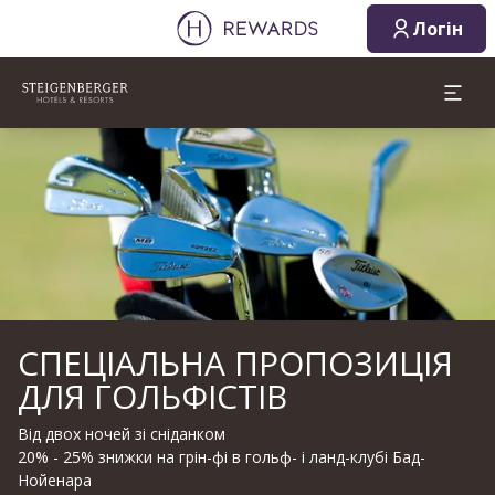
Логін
Слайд 1 з 1
СПЕЦІАЛЬНА ПРОПОЗИЦІЯ
ДЛЯ ГОЛЬФІСТІВ
Від двох ночей зі сніданком
20% - 25% знижки на грін-фі в гольф- і ланд-клубі Бад-
Нойенара