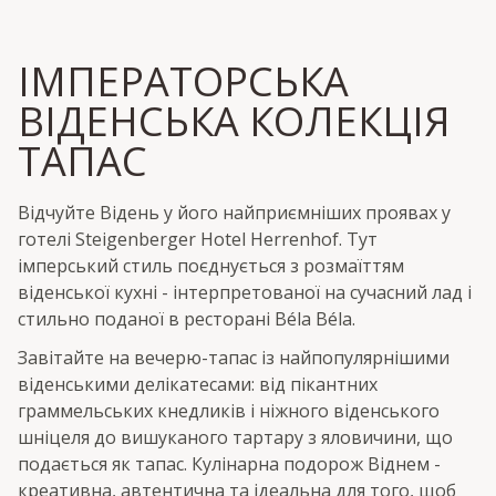
ІМПЕРАТОРСЬКА
ВІДЕНСЬКА КОЛЕКЦІЯ
ТАПАС
Відчуйте Відень у його найприємніших проявах у
готелі Steigenberger Hotel Herrenhof. Тут
імперський стиль поєднується з розмаїттям
віденської кухні - інтерпретованої на сучасний лад і
стильно поданої в ресторані Béla Béla.
Завітайте на вечерю-тапас із найпопулярнішими
віденськими делікатесами: від пікантних
граммельських кнедликів і ніжного віденського
шніцеля до вишуканого тартару з яловичини, що
подається як тапас. Кулінарна подорож Віднем -
креативна, автентична та ідеальна для того, щоб