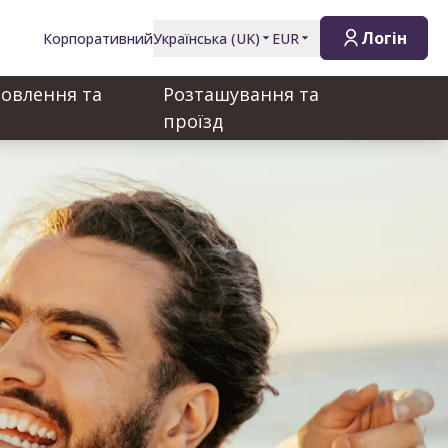
Логін
Корпоративний
Українська
(
UK
)
EUR
овлення та
Розташування та
проїзд