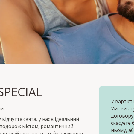
ECIAL
PECIAL
30% знижки
У вартіст
и!
Умови ан
договору
відчуття свята, у нас є ідеальний
скасуєте 
к, подорож містом, романтичний
ньому, аб
солоджуйтеся літом у найкрасивіших