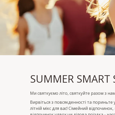
SUMMER SMART SP
SUMMER SMART S
Станьте учасником та заощаджуйте до 
Ночівля без урахування/incl. сніданку
Ми святкуємо літо, святкуйте разом з нам
Вирвіться з повсякденності та пориньте у 
літній мікс для вас! Сімейний відпочино
відпочинок удвох чи ділова поїздка - на