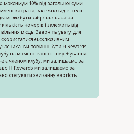
о максимум 10% від загальної суми
млені витрати, залежно від готелю.
ія може бути заброньована на
кількість номерів і залежить від
 вільних місць. Зверніть увагу: для
б скористатися ексклюзивним
часника, ви повинні бути H Rewards
лубу на момент вашого перебування.
е є членом клубу, ми залишаємо за
аво H Rewards ми залишаємо за
аво стягувати звичайну вартість