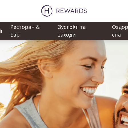
Ресторан &
Зустрічі та
Оздор
ї
Бар
заходи
спа