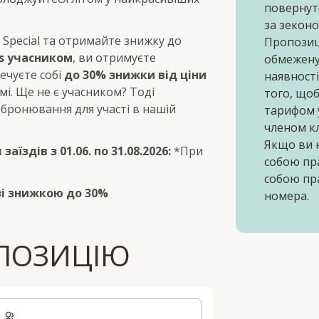
повернут
за зеконо
Special та отримайте знижку до
Пропозиц
s учасником
, ви отримуєте
обмежену 
ечуєте собі
до 30% знижки від ціни
наявності
мі. Ще не є учасником? Тоді
того, що
 бронювання для участі в нашій
тарифом у
членом к
Якщо ви н
аїздів з 01.06. по 31.08.2026:
*При
собою пр
собою пр
 зі знижкою до 30%
номера.
ПОЗИЦІЮ