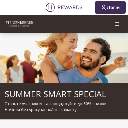
Логін
Слайд 1 з 1
SUMMER SMART SPECIAL
Станьте учасником та заощаджуйте до 30% знижки
Ночівля без урахування/incl. сніданку