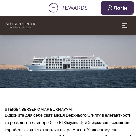
Логін
Слайд 1 з 1
STEIGENBERGER OMAR EL KHAYAM
Відкрийте для себе святі місця Верхнього Єгипту в елегантності
та розкоші на лайнері Omar El Khayam. Цей 5-зірковий розкішний
корабель є однією з перлин озера Насер. У власному спа-