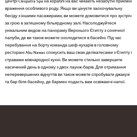
центрі Cleopatra Spa на кораблі на вас чекають незабутні приємні
враження особливого роду. Якщо ви цінуєте заохочувальну
бесіду з іншими пасажирами, ви можете домовитися про зустріч
за грою в затишному більярдному залі. Насолоджуйтеся
унікальним видом на панораму Верхнього Єгипту з сонячної
палуби, де ви також можете охолодитися в басейні. Під час
перебування на борту команда шеф-кухарів в головному
ресторані Abu Nawas спокусить ваш смак делікатесами з Єгипту і
стравами міжнародної кухні. Ви можете стильно завершити
насичений день в одному з двох лаунж-барів. Для отримання
неперевершених відчуттів ви також можете спробувати джакузі
та бар біля басейну, де бармен подасть вам освіжаючі напої.