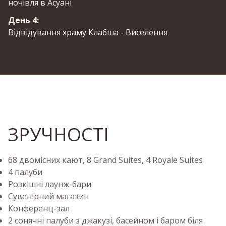
ночівля в Асуані
День 4:
Відвідування храму Клабша - Виселення
ЗРУЧНОСТІ
68 двомісних кают, 8 Grand Suites, 4 Royale Suites
4 палуби
Розкішні лаунж-бари
Сувенірний магазин
Конференц-зал
2 сонячні палуби з джакузі, басейном і баром біля