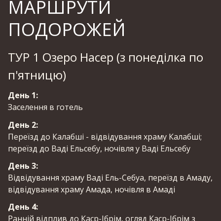
МАРШРУТИ
ПОДОРОЖЕЙ
ТУР 1 Озеро Насер (з понеділка по
п'ятницю)
День 1:
Заселення в готель
День 2:
Переїзд до Калабші - відвідування храму Калабші;
переїзд до Ваді Ельсебу, ночівля у Ваді Ельсебу
День 3:
Відвідування храму Ваді Ель-Себуа, переїзд в Амаду,
відвідування храму Амада, ночівля в Амаді
День 4:
Ранній відплив до Каср-Ібрім, огляд Каср-Ібрім з