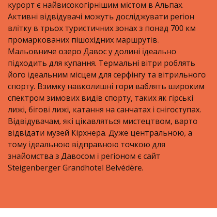
курорт є найвисокогірнішим містом в Альпах.
Активні відвідувачі можуть досліджувати регіон
влітку в трьох туристичних зонах з понад 700 км
промаркованих пішохідних маршрутів.
Мальовниче озеро Давос у долині ідеально
підходить для купання. Термальні вітри роблять
його ідеальним місцем для серфінгу та вітрильного
спорту. Взимку навколишні гори ваблять широким
спектром зимових видів спорту, таких як гірські
лижі, бігові лижі, катання на санчатах і снігоступах.
Відвідувачам, які цікавляться мистецтвом, варто
відвідати музей Кірхнера. Дуже центральною, а
тому ідеальною відправною точкою для
знайомства з Давосом і регіоном є сайт
Steigenberger Grandhotel Belvédère.