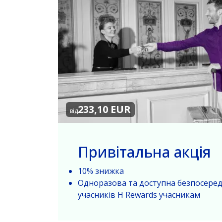
233,10 EUR
від
Привітальна акція
10% знижка
Одноразова та доступна безпосеред
учасників H Rewards учасникам