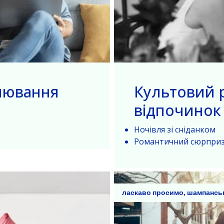
нювання
Культовий 
відпочинок
Ночівля зі сніданком
Романтичний сюрпри
ласкаво просимо, шампансь