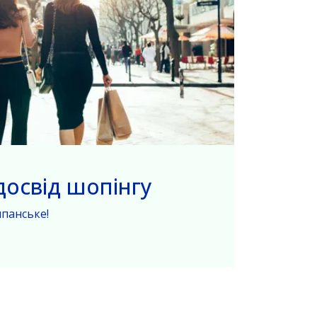
досвід шопінгу
панське!