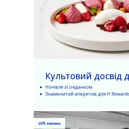
Культовий досвід д
Ночівля зі сніданком
Знаменитий аперитив для H Rewards
10% знижка