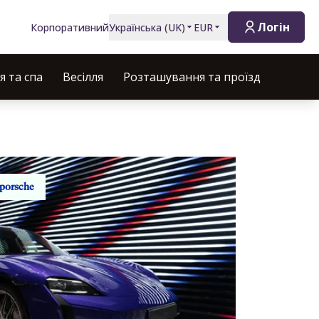
Логін
Корпоративний
Українська
(
UK
)
EUR
 та спа
Весілля
Розташування та проїзд
porsche