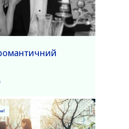
романтичний
з
ке!