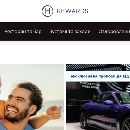
Ресторан та бар
Зустрічі та заходи
Оздоровлення
ексклюзивна пропозиція від 