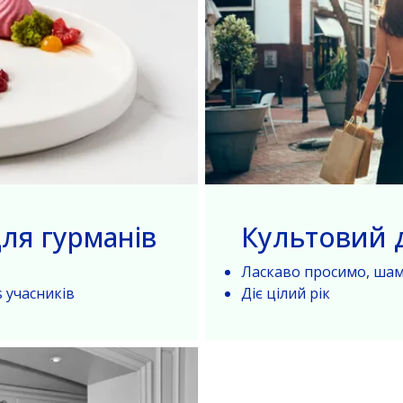
ля гурманів
Культовий 
Ласкаво просимо, шам
 учасників
Діє цілий рік