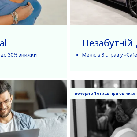
al
Незабутній 
 до 30% знижки
Меню з 3 страв у «Cafe
вечеря з 3 страв при свічках