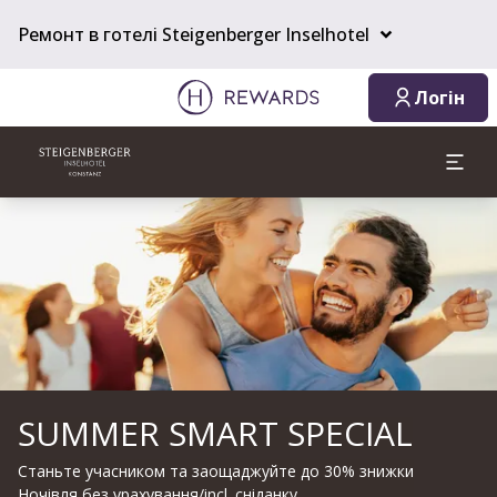
Ремонт в готелі Steigenberger Inselhotel
Логін
Слайд 1 з 1
SUMMER SMART SPECIAL
Станьте учасником та заощаджуйте до 30% знижки
Ночівля без урахування/incl. сніданку