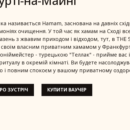
рті-на-Майні
яка називається Hamam, заснована на давніх схід
оніях очищення. У той час як хамам на Сході вс
азень з жвавим приходом і відходом, тут, в THE 
 своїм власним приватним хамамом у Франкфурт
ніймейстер - турецькою "Теллак" - прийме вас і
ритуалу в окремій кімнаті. Ви будете насолоджув
ю і повним спокоєм у вашому приватному оздоро
РО ЗУСТРІЧ
КУПИТИ ВАУЧЕР