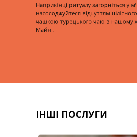
Наприкінці ритуалу загорніться у м'
насолоджуйтеся відчуттям цілісного
чашкою турецького чаю в нашому х
Майні.
ІНШІ ПОСЛУГИ
Слайд 1 з 3