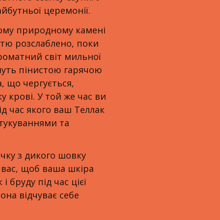
айбутньої церемонії.
ітому природному камені
стю розслаблено, поки
ароматний світ мильної
имуть пінистою гарячою
, що чергується,
 крові. У той же час ви
д час якого ваш Теллак
стукуваннями та
чку з дикого шовку
є вас, щоб ваша шкіра
і бруду під час цієї
вона відчуває себе