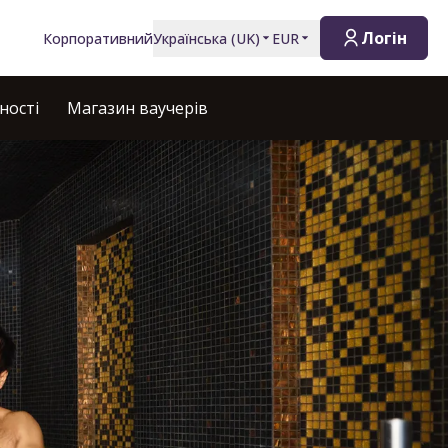
Логін
Корпоративний
Українська
(
UK
)
EUR
ності
Магазин ваучерів