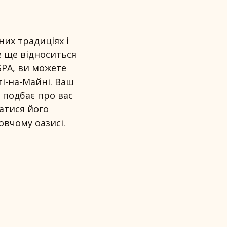
них традиціях і
е ще відноситься
SPA, ви можете
і-на-Майні. Ваш
 подбає про вас
атися його
вчому оазисі.