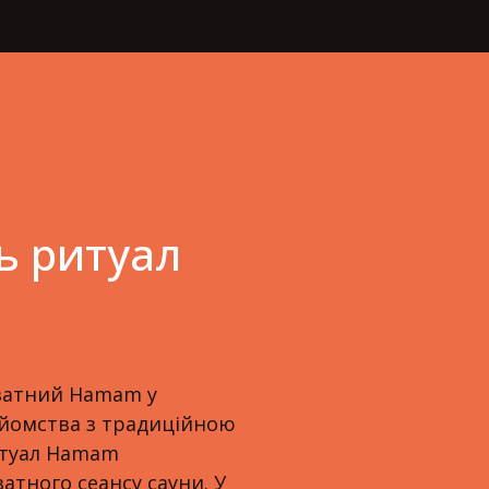
ь ритуал
ватний Hamam у
найомства з традиційною
итуал Hamam
атного сеансу сауни. У