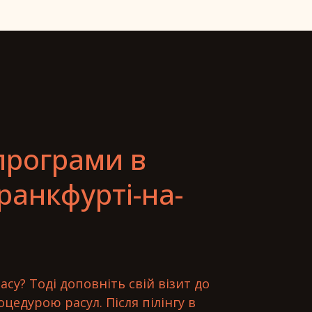
програми в
анкфурті-на-
асу? Тоді доповніть свій візит до
цедурою расул. Після пілінгу в