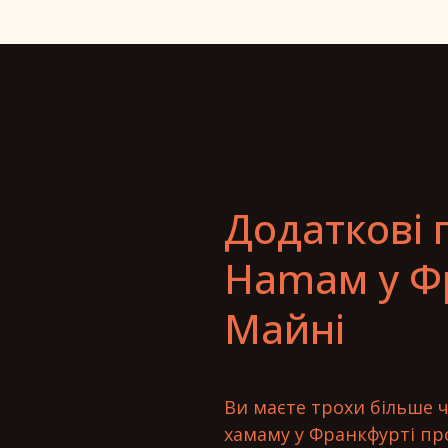
Додаткові 
Hamaм у Фр
Майні
Ви маєте трохи більше ч
хамаму у Франкфурті про