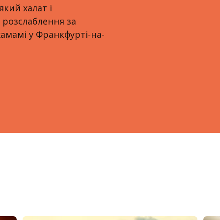
який халат і
 розслаблення за
амамі у Франкфурті-на-