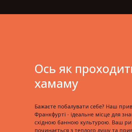
Ось як проходит
хамаму
Бажаєте побалувати себе? Наш при
Франкфурті - ідеальне місце для з
східною банною культурою. Ваш р
починається з теплого душу та прив