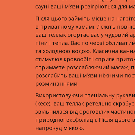
сауні ваші м'язи розігріються для м
Після цього займіть місце на нагр
в приватному хамамі. Лежіть повні
ваш теллак огортає вас у чудовий 
піни і тепла. Вас по черзі обливат
та холодною водою. Класична ванна
стимулює кровообіг і сприяє притоку
отримаєте розслабляючий масаж, пі
розслабить ваші м'язи ніжними по
розминаннями.
Використовуючи спеціальну рукави
(кесе), ваш теллак ретельно скрабу
звільнилася від ороговілих частинок 
природної ексфоліації. Після цього 
напрочуд м'якою.