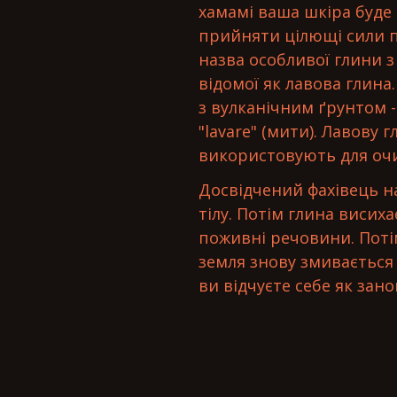
хамамі ваша шкіра буде
прийняти цілющі сили п
назва особливої глини з
відомої як лавова глина
з вулканічним ґрунтом -
"lavare" (мити). Лавову
використовують для очи
Досвідчений фахівець н
тілу. Потім глина висих
поживні речовини. Поті
земля знову змивається
ви відчуєте себе як зан