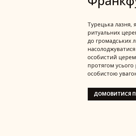
Франкфу
Турецька лазня, 
ритуальних церем
до громадських л
насолоджуватися
особистий церемо
протягом усього 
особистою уваго
ДОМОВИТИСЯ П