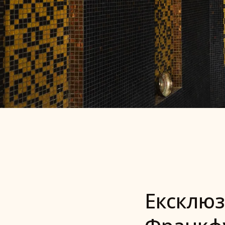
ХАМАМ У С
Немов заново народився.
Ексклюз