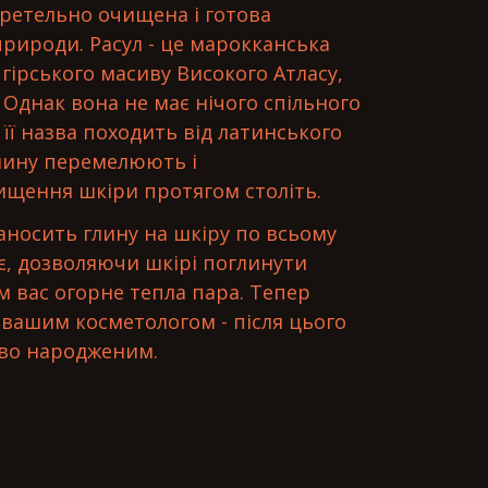
 ретельно очищена і готова
рироди. Расул - це марокканська
 гірського масиву Високого Атласу,
. Однак вона не має нічого спільного
 її назва походить від латинського
 глину перемелюють і
щення шкіри протягом століть.
аносить глину на шкіру по всьому
ає, дозволяючи шкірі поглинути
м вас огорне тепла пара. Тепер
 вашим косметологом - після цього
ово народженим.