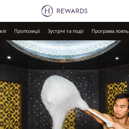
елі
Пропозиції
Зустрічі та події
Програма лояль