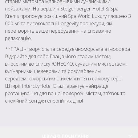
старим містом та мальовничими дунайськими
пейзажами. На вершині Steigenberger Hotel & Spa
Krems пропонує розкішний Spa World Luxury площею 3
000 м² та висококласні Longevity процедури, які
перетворять ваше перебування на справжню
релаксацію.
**ГРАЦ - творчість та середземноморська атмосфера
Відкрийте для себе Грац з його старим містом,
внесеним до списку ЮНЕСКО, сучасним мистецтвом,
кулінарними шедеврами та розслабленим
середземноморським стилем життя в самому серці
Штирії. IntercityHotel Graz гарантує найкраще
розташування для вашої подорожі містом, зв'язок та
спокійний сон для енергійних днів!
ШВИДКІ ПОСИЛАННЯ