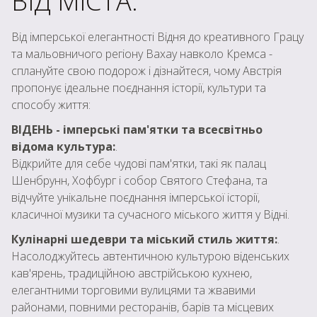
ВІД МІСТА.
Від імперської елегантності Відня до креативного Грацу
та мальовничого регіону Вахау навколо Кремса -
сплануйте свою подорож і дізнайтеся, чому Австрія
пропонує ідеальне поєднання історії, культури та
способу життя:
ВІДЕНЬ - імперські пам'ятки та всесвітньо
відома культура:
.
Відкрийте для себе чудові пам'ятки, такі як палац
Шенбрунн, Хофбург і собор Святого Стефана, та
відчуйте унікальне поєднання імперської історії,
класичної музики та сучасного міського життя у Відні.
Кулінарні шедеври та міський стиль життя:
.
Насолоджуйтесь автентичною культурою віденських
кав'ярень, традиційною австрійською кухнею,
елегантними торговими вулицями та жвавими
районами, повними ресторанів, барів та місцевих