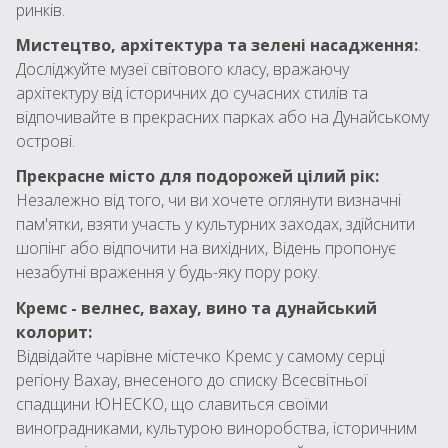
ринків.
Мистецтво, архітектура та зелені насадження:
.
Досліджуйте музеї світового класу, вражаючу
архітектуру від історичних до сучасних стилів та
відпочивайте в прекрасних парках або на Дунайському
острові.
Прекрасне місто для подорожей цілий рік:
Незалежно від того, чи ви хочете оглянути визначні
пам'ятки, взяти участь у культурних заходах, здійснити
шопінг або відпочити на вихідних, Відень пропонує
незабутні враження у будь-яку пору року.
Кремс - велнес, вахау, вино та дунайський
колорит:
Відвідайте чарівне містечко Кремс у самому серці
регіону Вахау, внесеного до списку Всесвітньої
спадщини ЮНЕСКО, що славиться своїми
виноградниками, культурою виноробства, історичним