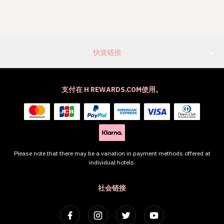
快速链接
支付在 H REWARDS.COM使用。
Please note that there may be a variation in payment methods offered at
individual hotels.
社会链接