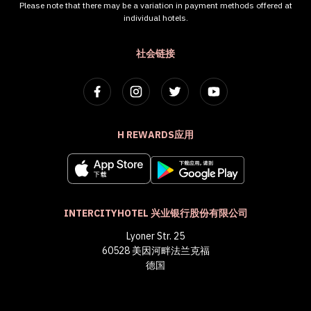
Please note that there may be a variation in payment methods offered at
individual hotels.
社会链接
H REWARDS应用
INTERCITYHOTEL 兴业银行股份有限公司
Lyoner Str. 25
60528 美因河畔法兰克福
德国