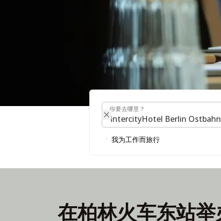
你要去哪里？
你要去哪里？
会议与活动
我为工作而旅行
查找会议室
在柏林火车东站举