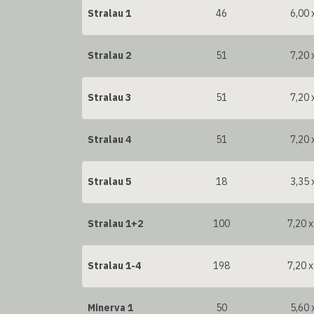
Stralau 1
46
6,00 
Stralau 2
51
7,20 
Stralau 3
51
7,20 
Stralau 4
51
7,20 
Stralau 5
18
3,35 
Stralau 1+2
100
7,20 x
Stralau 1-4
198
7,20 x
Minerva 1
50
5,60 