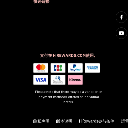
快速链接
支付在 H REWARDS.COM使用。
Please note that there may be a variation in
payment methods offered at individual
hotels.
隐私声明
版本说明
H Rewards参与条件
运