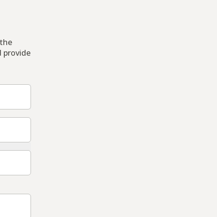
 the
d provide