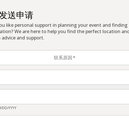
发送申请
u like personal support in planning your event and finding
cation? We are here to help you find the perfect location an
 advice and support.
字段
联系原因
*
M/DD/YYYY