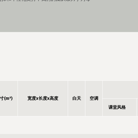
寸(m²)
宽度x长度x高度
白天
空调
课堂风格